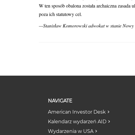
W ten sposób obalona została archaiczna zasada u
poza ich statutowy cel.
—Stanisław Komorowski adwokat w stanie Now
NAVIGATE
American Investor Desk
Kalendarz wydarzeń AID
Wydarzenia w USA