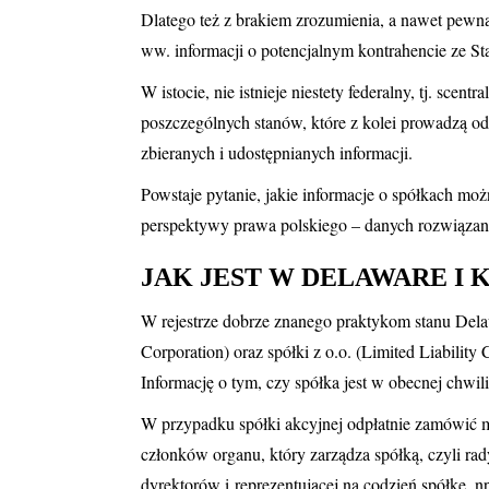
Dlatego też z brakiem zrozumienia, a nawet pewną
ww. informacji o potencjalnym kontrahencie ze 
W istocie, nie istnieje niestety federalny, tj. sce
poszczególnych stanów, które z kolei prowadzą odp
zbieranych i udostępnianych informacji.
Powstaje pytanie, jakie informacje o spółkach mo
perspektywy prawa polskiego – danych rozwiązany
JAK JEST W DELAWARE I 
W rejestrze dobrze znanego praktykom stanu Dela
Corporation) oraz spółki z o.o. (Limited Liability
Informację o tym, czy spółka jest w obecnej chwi
W przypadku spółki akcyjnej odpłatnie zamówić m
członków organu, który zarządza spółką, czyli ra
dyrektorów i reprezentującej na codzień spółkę, n