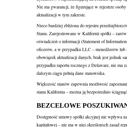
Nie ma gwarancji, że figurujące w rejestrze osob
aktualizacji w tym zakresie.
Nieco bardziej zbliżona do rejestru przedsiębior
Stanu. Zarejestrowane w Kalifornii spółki – zaró
oświadczeń o informacji (Statement of Informatio
oficerów, a w przypadku LLC – menedżerów lub z
obowiązek aktualizacji danych, brak jest jednak s
przypadku raportu rocznego z Delaware, nie ma z
dalszym ciągu pełnią dane stanowiska.
Większość stanów zapewnia możliwość zapoznania 
stanu Kalifornia – można ją bezpośrednio ściągną
BEZCELOWE POSZUKIWA
Dostępność umowy spółki akcyjnej nie wpływa na
kapitałowej – nie ma w niej określonych zasad rep