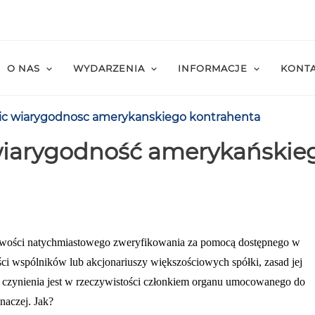
O NAS
WYDARZENIA
INFORMACJE
KONT
lic wiarygodnosc amerykanskiego kontrahenta
wiarygodność amerykańskie
liwości natychmiastowego zweryfikowania za pomocą dostępnego w
ści wspólników lub akcjonariuszy większościowych spółki, zasad jej
 do czynienia jest w rzeczywistości członkiem organu umocowanego do
naczej. Jak?