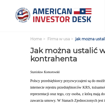
Skip
to
main
content
Home
Firma w usa
jak mozna usta
Jak można ustalić 
kontrahenta
Stanisław Komorowski
Polscy przedsiębiorcy przyzwyczajeni są do moż
internecie rejestru przedsiębiorców KRS, tożsamo
reprezentacji oraz tego, czy osoba, z którą mają
zawarcia umowy. W Stanach Zjednoczonych jest i