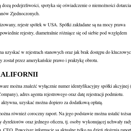
 dozą podejrzliwości, spotyka się oświadczenie o niemożności dotarci
Stanów Zjednoczonych.
ntralizowany, rejestr spółek w USA. Spółki zakładane są na mocy prawa
owiednie rejestry, diametralnie różniące się od siebie pod względem
żna uzyskać w rejestrach stanowych oraz jak brak dostępu do kluczowyc
 został przez amerykańskie prawo i praktykę obrotu.
KALIFORNII
ware można znaleźć wyłącznie numer identyfikacyjny spółki akcyjnej 
 Company), adres agenta rejestrowego oraz datę rejestracji podmiotu.
li aktywna, uzyskać można dopiero za dodatkową opłatą.
ożna również coroczny raport. Na jego podstawie można ustalić tożs
dy dyrektorów oraz jednego oficera, tj. osoby wykonującej uchwały rad
p. CEO. Powyższe informacje są aktualne tylko na dzień złożenia rapor