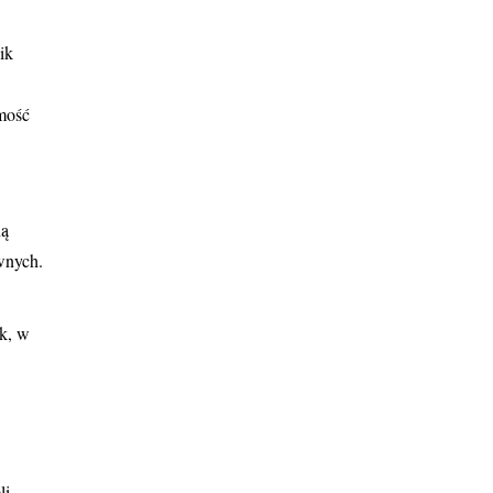
ik
amość
ną
wnych.
ek, w
li