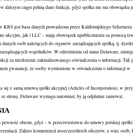
y w dalszym ciągu pełnią dane funkcje, gdyż spółka nie ma obowiązku 
ców KRS jest baza danych prowadzona przez Kalifornijskiego Sekretarza
wno akcyjne, jak i LLC – mają obowiązek upublicznienia za pomocą tzw
n) danych osób należących do organów zarządzających spółką, tj. dyrek
arządzających wspólników. W odróżnieniu od stanu Delaware, istniej
ankcji za niezłożenie zaktualizowanego oświadczenia o informacji. Tak 
atem gwarancji, że osoby wymienione w oświadczeniu o informacji w
się z samą umową spółki akcyjnej (Articles of Incorporation), w prz
ć ze strony, Delaware wymaga natomiast, by ją odpłatnie zamówić.
NIA
 pewność obrotu, gdyż – w przeciwieństwie do umowy polskiej spółki
rezentacji. Zakres kompetencji poszczególnych oficerów, a więc osób, 