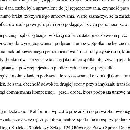
o, że dana osoba była uprawniona do jej reprezentowania, czynność pra
omimo braku rzeczywistego umocowania. Warto zaznaczyć, że ta zasad
ficerów osób prawnych, jak i osób podających się za pełnomocników.
etencji będzie sytuacja, w której osoba została przedstawiona przez
egowany do wynegocjowania i podpisania umowy. Spółka nie będzie m
na brak odpowiedniego pełnomocnictwa. To samo tyczy się osób, któr
dyrektorów – przedstawiają się jako oficer spółki lub używają jej adr
pisanych powyżej rejestrach publicznych, nawet w przypadku
, będzie moim zdaniem podstawą do zastosowania konstrukcji domniema
ż, że sama obecność adwokata drugiej strony przy zamykaniu transakcj
sąd domniemania kompetencji – jeżeli osoba, która podpisała umowę ni
ym Delaware i Kalifornii – wprost wprowadzili do prawa stanowione
ia wynikające z wewnętrznych dokumentów spółki nie mogą być podnos
ijskiego Kodeksu Spółek czy Sekcja 124 Głównego Prawa Spółek Delaw