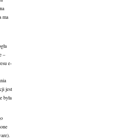
wna
a ma
ogła
e –
esu e-
nia
i jest
e była
go
zone
are).