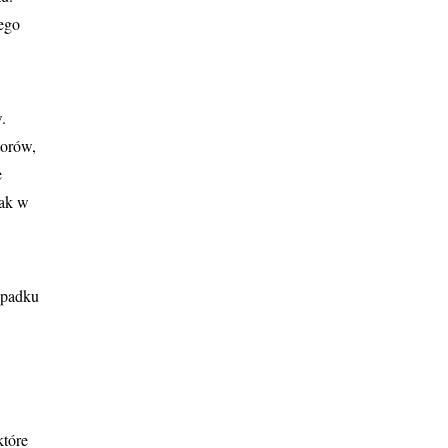
jego
.
torów,
e
jak w
ypadku
które