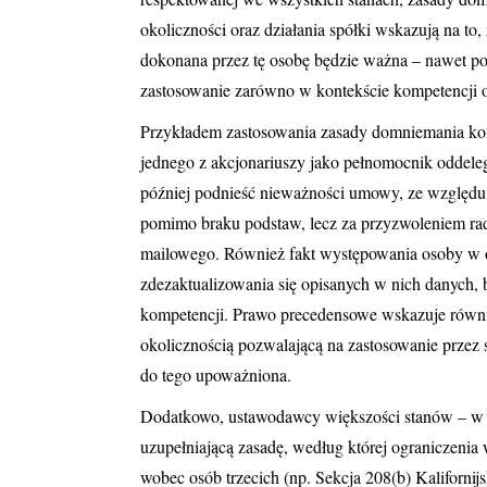
okoliczności oraz działania spółki wskazują na t
dokonana przez tę osobę będzie ważna – nawet p
zastosowanie zarówno w kontekście kompetencji o
Przykładem zastosowania zasady domniemania komp
jednego z akcjonariuszy jako pełnomocnik oddel
później podnieść nieważności umowy, ze względu 
pomimo braku podstaw, lecz za przyzwoleniem rady 
mailowego. Również fakt występowania osoby w o
zdezaktualizowania się opisanych w nich danych
kompetencji. Prawo precedensowe wskazuje równie
okolicznością pozwalającą na zastosowanie przez 
do tego upoważniona.
Dodatkowo, ustawodawcy większości stanów – w t
uzupełniającą zasadę, według której ograniczen
wobec osób trzecich (np. Sekcja 208(b) Kaliforn