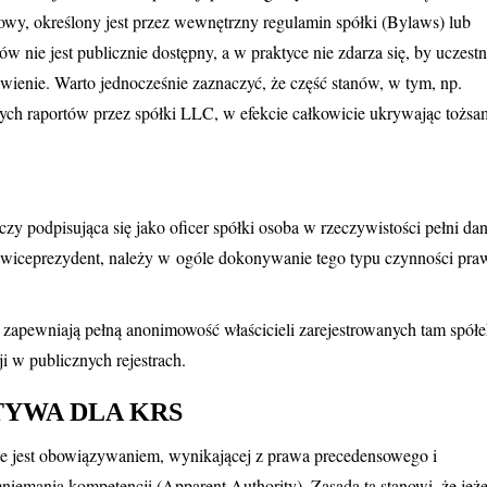
owy, określony jest przez wewnętrzny regulamin spółki (Bylaws) lub
nie jest publicznie dostępny, a w praktyce nie zdarza się, by uczestn
tawienie. Warto jednocześnie zaznaczyć, że część stanów, w tym, np.
ych raportów przez spółki LLC, w efekcie całkowicie ukrywając tożs
 czy podpisująca się jako oficer spółki osoba w rzeczywistości pełni da
ako wiceprezydent, należy w ogóle dokonywanie tego typu czynności pra
ny zapewniają pełną anonimowość właścicieli zarejestrowanych tam spół
i w publicznych rejestrach.
YWA DLA KRS
e jest obowiązywaniem, wynikającej z prawa precedensowego i
iemania kompetencji (Apparent Authority). Zasada ta stanowi, że jeże