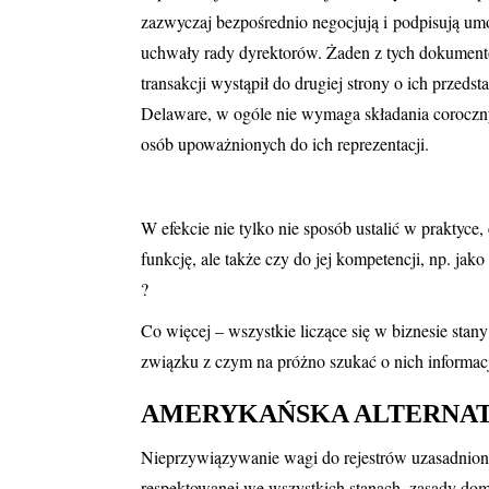
zazwyczaj bezpośrednio negocjują i podpisują um
uchwały rady dyrektorów. Żaden z tych dokumentów 
transakcji wystąpił do drugiej strony o ich przeds
Delaware, w ogóle nie wymaga składania coroczn
osób upoważnionych do ich reprezentacji.
W efekcie nie tylko nie sposób ustalić w praktyce,
funkcję, ale także czy do jej kompetencji, np. j
?
Co więcej – wszystkie liczące się w biznesie sta
związku z czym na próżno szukać o nich informacj
AMERYKAŃSKA ALTERNAT
Nieprzywiązywanie wagi do rejestrów uzasadnion
respektowanej we wszystkich stanach, zasady domn